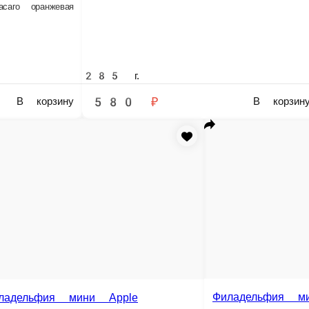
г.
285 г.
80 ₽
620 ₽
В корзину
В корзину
Филадельфия с
и с огурцом
Филадельфия мини с авокадо
Рис, нори, лосось, 
й, лосось, огурец
Рис, нори, сыр сливочный, лосось, авокадо
285 г.
300 г.