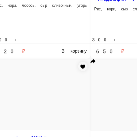
урец, лосось, угорь, унаги, кунжут
В корзину