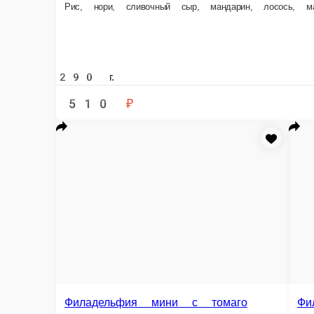
290 г.
285 
510 ₽
5
В корзину
Филадельфия мин
Филадельфия мини Apple
Рис, нори, сыр сливочны
Рис, нори, сыр сливочный, лосось, яблоко
285 г.
285 г.