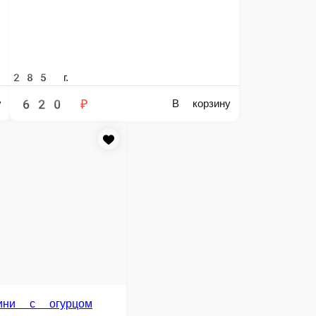
285 г.
530 ₽
В корзину
 угрем
Филадельфия с креветкой
сыр сливочный, угорь
Рис, нори, сыр сливочный, креветка, лосось
300 г.