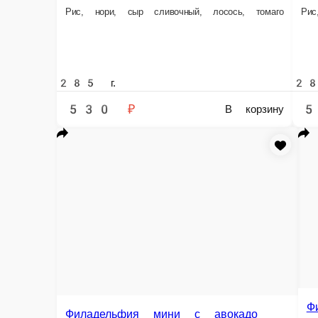
530 ₽
540 ₽
В корзину
Филадельфия с томаго
Филадельфия AP
Рис, нори, сыр сливочный, томаго, лосось
Рис, нори, сыр сливочны
300 г.
300 г.
600 ₽
610 ₽
В корзину