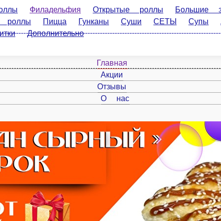
Филадельфия
Открытые роллы
Большие закрытые роллы
Суши
СЕТЫ
Супы
Лапша и Рис
Фри меню
Чизкей
Главная
Акции
Отзывы
О нас