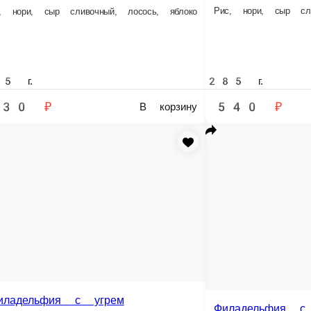
550 ₽
720 ₽
В корзину
В корзину
Филадельфия 
PLE
Филадельфия с авокадо
Рис, нори, сыр слив
й, лосось, яблоко
Рис, нори, сыр сливочный, лосось, авокадо
300 г.
300 г.
640 ₽
620 ₽
В корзину
В корзину