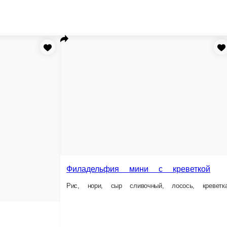
Филадельфия мини с угрем
иладельфия мини с креветкой
Рис, нори, сыр сливочный, лосось, угорь
с, нори, сыр сливочный, лосось, креветка