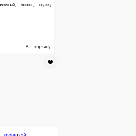
650 ₽
В корзину
В корзину
Филадельфия мини
с огурцом
Рис, нори, сыр сливочный, лосось
очный, огурец, лосось
280 г.
520 ₽
В корзину
В корзину