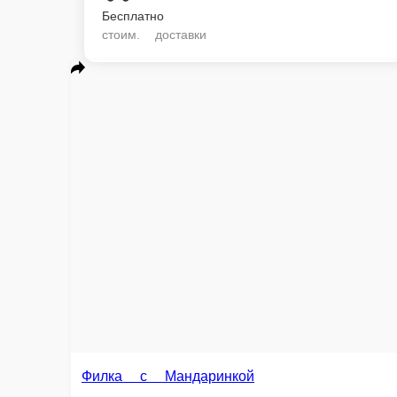
Бесплатно
стоим. доставки
Ф
Ри
Филка с Мандаринкой
Рис, нори, сливочный сыр, мандарин, лосось, масаго оранжевая