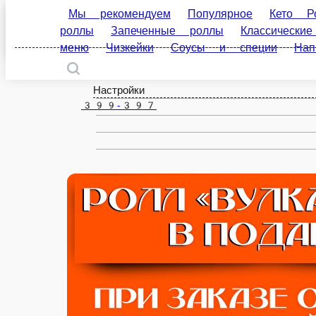
Мы рекомендуем
Популярное
Кето Роллы
Пенза
роллы
Классические роллы
Пицца
Гунканы
специи
Напитки
Дополнительно
ru
Настройки
399-397