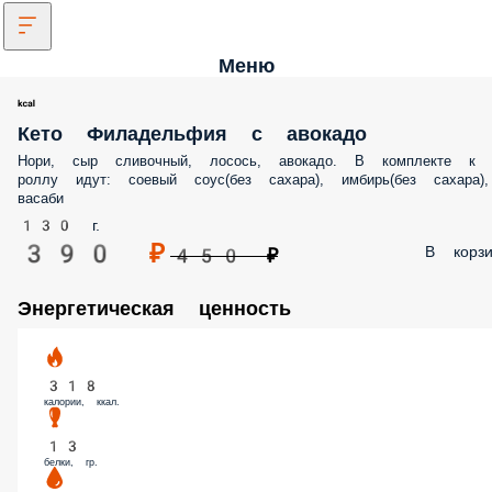
Меню
Кето Филадельфия с авокадо
Нори, сыр сливочный, лосось, авокадо. В комплекте к
роллу идут: соевый соус(без сахара), имбирь(без сахара),
васаби
130 г.
390 ₽
В корзи
450 ₽
Энергетическая ценность
318
калории, ккал.
13
белки, гр.