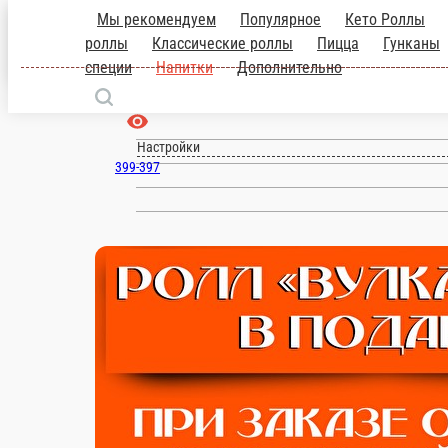
Мы рекомендуем
Популярное
Кето Роллы
роллы
Классические роллы
Пицца
Гунканы
Пенза
специи
Напитки
Дополнительно
ru
Настройки
399-397