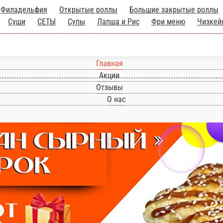
Филадельфия
Открытые роллы
Большие закрытые роллы
Суши
СЕТЫ
Супы
Лапша и Рис
Фри меню
Чизкей
Главная
Акции
Отзывы
О нас